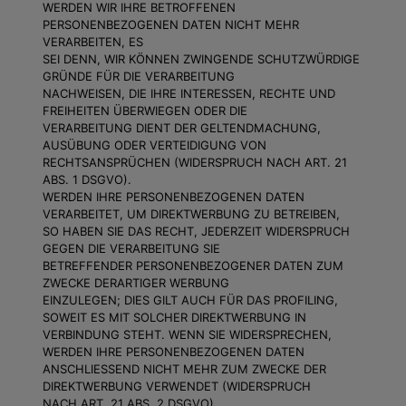
WERDEN WIR IHRE BETROFFENEN
PERSONENBEZOGENEN DATEN NICHT MEHR
VERARBEITEN, ES
SEI DENN, WIR KÖNNEN ZWINGENDE SCHUTZWÜRDIGE
GRÜNDE FÜR DIE VERARBEITUNG
NACHWEISEN, DIE IHRE INTERESSEN, RECHTE UND
FREIHEITEN ÜBERWIEGEN ODER DIE
VERARBEITUNG DIENT DER GELTENDMACHUNG,
AUSÜBUNG ODER VERTEIDIGUNG VON
RECHTSANSPRÜCHEN (WIDERSPRUCH NACH ART. 21
ABS. 1 DSGVO).
WERDEN IHRE PERSONENBEZOGENEN DATEN
VERARBEITET, UM DIREKTWERBUNG ZU BETREIBEN,
SO HABEN SIE DAS RECHT, JEDERZEIT WIDERSPRUCH
GEGEN DIE VERARBEITUNG SIE
BETREFFENDER PERSONENBEZOGENER DATEN ZUM
ZWECKE DERARTIGER WERBUNG
EINZULEGEN; DIES GILT AUCH FÜR DAS PROFILING,
SOWEIT ES MIT SOLCHER DIREKTWERBUNG IN
VERBINDUNG STEHT. WENN SIE WIDERSPRECHEN,
WERDEN IHRE PERSONENBEZOGENEN DATEN
ANSCHLIESSEND NICHT MEHR ZUM ZWECKE DER
DIREKTWERBUNG VERWENDET (WIDERSPRUCH
NACH ART. 21 ABS. 2 DSGVO).