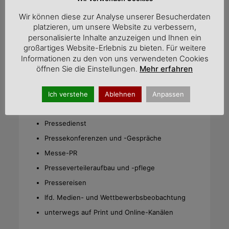
Wir können diese zur Analyse unserer Besucherdaten
platzieren, um unsere Website zu verbessern,
personalisierte Inhalte anzuzeigen und Ihnen ein
Presse- & Medienarbeit
großartiges Website-Erlebnis zu bieten. Für weitere
Informationen zu den von uns verwendeten Cookies
öffnen Sie die Einstellungen.
Mehr erfahren
Ansprechpartner für Fach- und
Publikumsmedien
Anlaufstelle für Influencer
Ich verstehe
Ablehnen
Anpassen
Themenplanung und -setting
Pressedienst
Pressekonferenzen und -Gespräche
Messe-PR
Presseverteileraufbau und -pflege
Pressereisen
lfd. Medien- und Wettbewerbsbeobachtung
unterwegs auf Print und Online-Kanälen