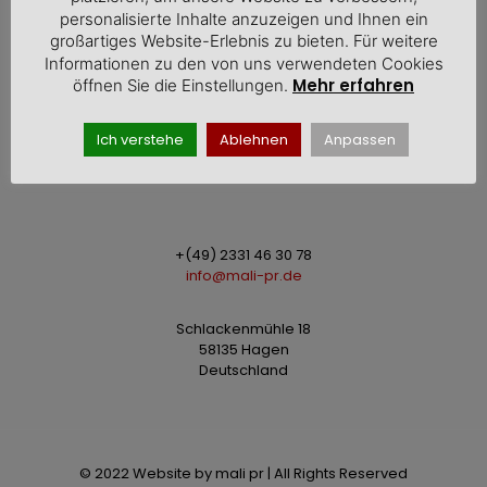
personalisierte Inhalte anzuzeigen und Ihnen ein
großartiges Website-Erlebnis zu bieten. Für weitere
Informationen zu den von uns verwendeten Cookies
Mehr erfahren
öffnen Sie die Einstellungen.
Montag - Freitag
Ich verstehe
Ablehnen
Anpassen
00
00
9
- 18
+(49) 2331 46 30 78
info@mali-pr.de
Schlackenmühle 18
58135 Hagen
Deutschland
© 2022 Website by mali pr | All Rights Reserved