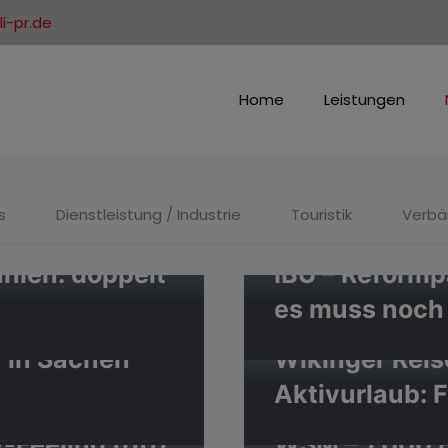
i-pr.de
Home
Leistungen
s
Dienstleistung / Industrie
Touristik
Verb
ahlen: doppelt
IBU – Reformp
es muss noc
 in Sachen
Wikinger Reise
Aktivurlaub: F
Feeling trifft
WSM – 1.000 E