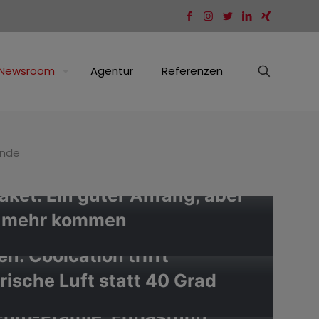
Newsroom
Agentur
Referenzen
ände
aket: Ein guter Anfang, aber
h mehr kommen
n: Coolcation trifft
rische Luft statt 40 Grad
uro-Prämie: Entlastung