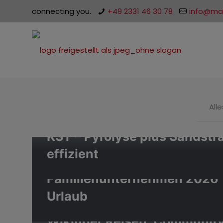
connecting you.
+49 2331 46 30 78
info@mal
Alle
KST – Pyrolyse plus Sandstr
effizient
Wikinger Reisen: „Stärkstes
Familienunternehmen 2026“
Urlaub
Wikinger Reisen: Community-