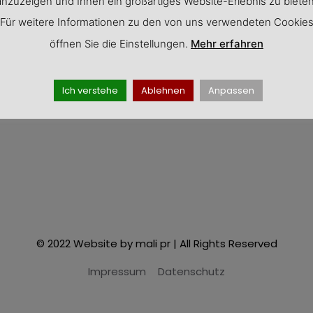
anzuzeigen und Ihnen ein großartiges Website-Erlebnis zu bieten
Für weitere Informationen zu den von uns verwendeten Cookie
öffnen Sie die Einstellungen.
Mehr erfahren
Montag - Freitag
Ich verstehe
Ablehnen
Anpassen
00
00
9
- 18
© 2022 Website by mali pr | All Rights Reserved
Impressum
Datenschutz