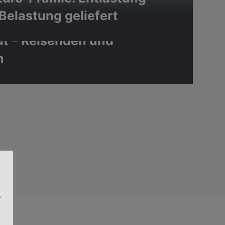
Belastung geliefert
en: Nachhaltig: Aktivurlaub,
tut – Reisenden und
n
,