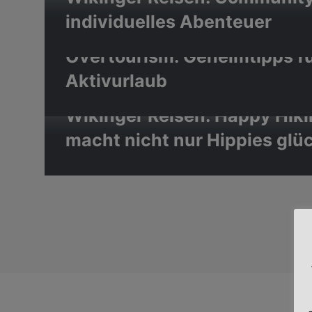
individuelles Abenteuer
Wikinger Reisen: Under- stat
Overtourism: Geheimtipps f
Aktivurlaub
Wikinger Reisen: Happy Hikin
macht nicht nur Hippies glüc