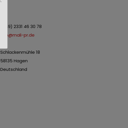
.
s
+(49) 2331 46 30 78
info@mali-pr.de
Schlackenmühle 18
58135 Hagen
Deutschland