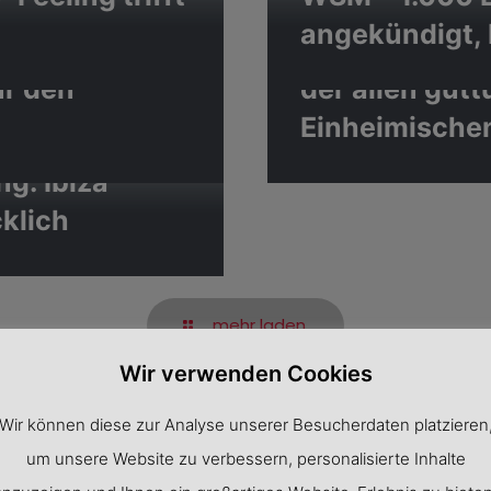
angekündigt, 
t
Wikinger Reis
ür den
der allen gut
Einheimische
g: Ibiza
klich
mehr laden
Wir verwenden Cookies
Wir können diese zur Analyse unserer Besucherdaten platzieren
um unsere Website zu verbessern, personalisierte Inhalte