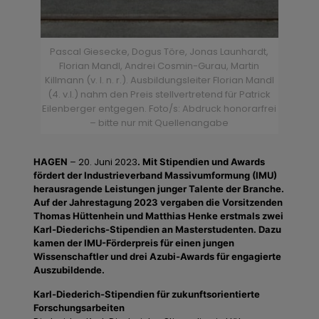
Pascal Giesecke, Dogus Töre, Jonas Launhardt,
Florian Mandl, Andrei Cosmin-Gurau, Martin
Killmann (v. l. n. r.). Ausbildungsleiter Florian Mandl
(4. v.l.) nahm den Preis stellvertretend für Patrick
Eilenberger entgegen. Foto/s: Abdruck honorarfrei
– bitte nur mit Quellenangabe
– 20. Juni 2023
HAGEN
. Mit Stipendien und Awards
fördert der Industrieverband Massivumformung (IMU)
herausragende Leistungen junger Talente der Branche.
Auf der Jahrestagung 2023 vergaben die Vorsitzenden
Thomas Hüttenhein und Matthias Henke erstmals zwei
Karl-Diederichs-Stipendien an Masterstudenten. Dazu
kamen der IMU-Förderpreis für einen jungen
Wissenschaftler und drei Azubi-Awards für engagierte
Auszubildende.
Karl-Diederich-Stipendien für zukunftsorientierte
Forschungsarbeiten