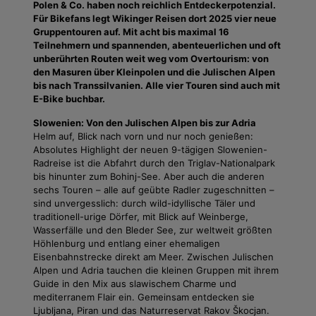
Polen & Co. haben noch reichlich Entdeckerpotenzial.
Für Bikefans legt Wikinger Reisen dort 2025 vier neue
Gruppentouren auf. Mit acht bis maximal 16
Teilnehmern und spannenden, abenteuerlichen und oft
unberührten Routen weit weg vom Overtourism: von
den Masuren über Kleinpolen und die Julischen Alpen
bis nach Transsilvanien. Alle vier Touren sind auch mit
E-Bike buchbar.
Slowenien: Von den Julischen Alpen bis zur Adria
Helm auf, Blick nach vorn und nur noch genießen:
Absolutes Highlight der neuen 9-tägigen Slowenien-
Radreise ist die Abfahrt durch den Triglav-Nationalpark
bis hinunter zum Bohinj-See. Aber auch die anderen
sechs Touren – alle auf geübte Radler zugeschnitten –
sind unvergesslich: durch wild-idyllische Täler und
traditionell-urige Dörfer, mit Blick auf Weinberge,
Wasserfälle und den Bleder See, zur weltweit größten
Höhlenburg und entlang einer ehemaligen
Eisenbahnstrecke direkt am Meer. Zwischen Julischen
Alpen und Adria tauchen die kleinen Gruppen mit ihrem
Guide in den Mix aus slawischem Charme und
mediterranem Flair ein. Gemeinsam entdecken sie
Ljubljana, Piran und das Naturreservat Rakov Škocjan.