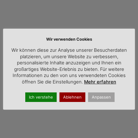
Wir verwenden Cookies
Wir können diese zur Analyse unserer Besucherdaten
platzieren, um unsere Website zu verbessern,
personalisierte Inhalte anzuzeigen und Ihnen ein
großartiges Website-Erlebnis zu bieten. Für weitere
Informationen zu den von uns verwendeten Cookies
öffnen Sie die Einstellungen.
Mehr erfahren
Neue Tour in Slowenien: Radurlauber erleben zwischen
den Julischen Alpen und der Adrikaküste
Ich verstehe
Ablehnen
Anpassen
atemberaubende Naturlandschaften und urige Dörfer