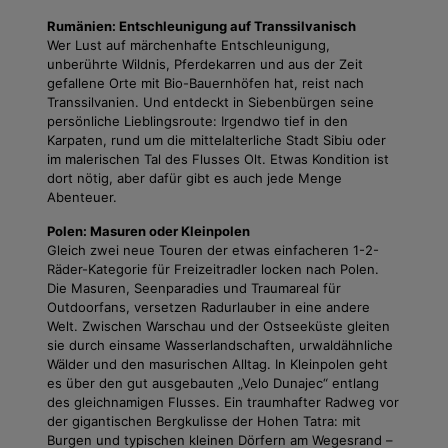
Rumänien: Entschleunigung auf Transsilvanisch
Wer Lust auf märchenhafte Entschleunigung,
unberührte Wildnis, Pferdekarren und aus der Zeit
gefallene Orte mit Bio-Bauernhöfen hat, reist nach
Transsilvanien. Und entdeckt in Siebenbürgen seine
persönliche Lieblingsroute: Irgendwo tief in den
Karpaten, rund um die mittelalterliche Stadt Sibiu oder
im malerischen Tal des Flusses Olt. Etwas Kondition ist
dort nötig, aber dafür gibt es auch jede Menge
Abenteuer.
Polen: Masuren oder Kleinpolen
Gleich zwei neue Touren der etwas einfacheren 1-2-
Räder-Kategorie für Freizeitradler locken nach Polen.
Die Masuren, Seenparadies und Traumareal für
Outdoorfans, versetzen Radurlauber in eine andere
Welt. Zwischen Warschau und der Ostseeküste gleiten
sie durch einsame Wasserlandschaften, urwaldähnliche
Wälder und den masurischen Alltag. In Kleinpolen geht
es über den gut ausgebauten „Velo Dunajec“ entlang
des gleichnamigen Flusses. Ein traumhafter Radweg vor
der gigantischen Bergkulisse der Hohen Tatra: mit
Burgen und typischen kleinen Dörfern am Wegesrand –