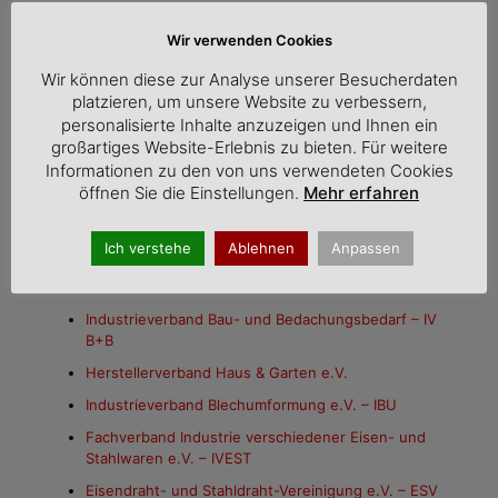
Wir verwenden Cookies
„Industriepolitik first!“ fordert die Kampagne „Wir.
Wir können diese zur Analyse unserer Besucherdaten
Formen. Fortschritt“ unter dem Dach des
platzieren, um unsere Website zu verbessern,
Wirtschaftsverbands Stahl- und Metallverarbeitung
personalisierte Inhalte anzuzeigen und Ihnen ein
(Foto Hauptgeschäftsführer Christian Vietmeyer)
großartiges Website-Erlebnis zu bieten. Für weitere
Informationen zu den von uns verwendeten Cookies
Zur Kampagne:
Der WSM hat
„Wir. Formen. Fortschritt
“
öffnen Sie die Einstellungen.
Mehr erfahren
(WFF) gemeinsam mit seinen 13 Fachverbänden
gestartet. Die Kampagne hat das Ziel, bei der Politik
mehr Aufmerksamkeit für den stark gefährdeten
Ich verstehe
Ablehnen
Anpassen
industriellen Mittelstand zu erzeugen.
Folgende
Verbände unterstützen die Aktion:
Industrieverband Bau- und Bedachungsbedarf – IV
B+B
Herstellerverband Haus & Garten e.V.
Industrieverband Blechumformung e.V. – IBU
Fachverband Industrie verschiedener Eisen- und
Stahlwaren e.V. – IVEST
Eisendraht- und Stahldraht-Vereinigung e.V. – ESV