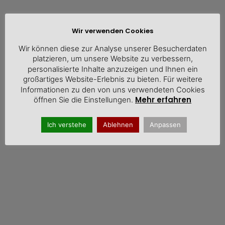
Wir verwenden Cookies
Für den WSM (Foto Hauptgeschäftsführer Christian
Wir können diese zur Analyse unserer Besucherdaten
Vietmeyer) ist die Vorlage der EU-Kommission zum
platzieren, um unsere Website zu verbessern,
Lieferkettengesetz absolut unrealistisch und destruktiv
personalisierte Inhalte anzuzeigen und Ihnen ein
großartiges Website-Erlebnis zu bieten. Für weitere
Informationen zu den von uns verwendeten Cookies
Mehr erfahren
öffnen Sie die Einstellungen.
Ich verstehe
Ablehnen
Anpassen