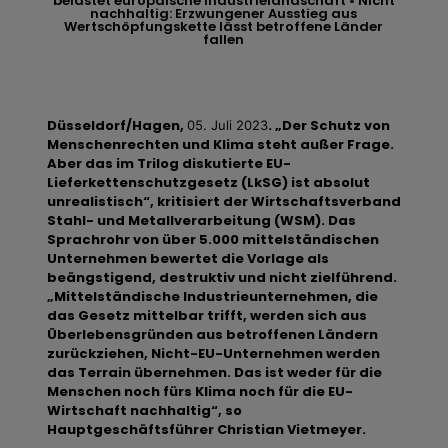
belastet europäische Industrielandschaft • Nicht
nachhaltig: Erzwungener Ausstieg aus
Wertschöpfungskette lässt betroffene Länder
fallen
Düsseldorf/Hagen,
. „Der Schutz von
05. Juli 2023
Menschenrechten und Klima steht außer Frage.
Aber das im Trilog diskutierte EU-
Lieferkettenschutzgesetz (LkSG) ist absolut
unrealistisch“, kritisiert der Wirtschaftsverband
Stahl- und Metallverarbeitung (WSM). Das
Sprachrohr von über 5.000 mittelständischen
Unternehmen bewertet die Vorlage als
beängstigend, destruktiv und nicht zielführend.
„Mittelständische Industrieunternehmen, die
das Gesetz mittelbar trifft, werden sich aus
Überlebensgründen aus betroffenen Ländern
zurückziehen, Nicht-EU-Unternehmen werden
das Terrain übernehmen. Das ist weder für die
Menschen noch fürs Klima noch für die EU-
Wirtschaft nachhaltig“, so
Hauptgeschäftsführer Christian Vietmeyer.