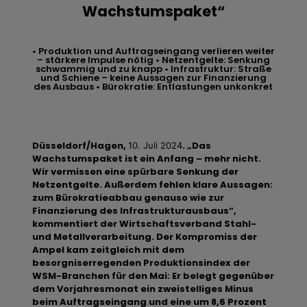
Wachstumspaket“
• Produktion und Auftragseingang verlieren weiter
– stärkere Impulse nötig • Netzentgelte: Senkung
schwammig und zu knapp • Infrastruktur: Straße
und Schiene – keine Aussagen zur Finanzierung
des Ausbaus • Bürokratie: Entlastungen unkonkret
Düsseldorf/Hagen,
. „Das
10. Juli 2024
Wachstumspaket ist ein Anfang – mehr nicht.
Wir vermissen eine spürbare Senkung der
Netzentgelte. Außerdem fehlen klare Aussagen:
zum Bürokratieabbau genauso wie zur
Finanzierung des Infrastrukturausbaus“,
kommentiert der Wirtschaftsverband Stahl-
und Metallverarbeitung. Der Kompromiss der
Ampel kam zeitgleich mit dem
besorgniserregenden Produktionsindex der
WSM-Branchen für den Mai: Er belegt gegenüber
dem Vorjahresmonat ein zweistelliges Minus
beim Auftragseingang und eine um 8,6 Prozent