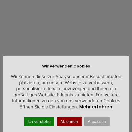
Wir verwenden Cookies
Dem WSM (Foto: Hauptgeschäftsführer Christian
Vietmeyer) ist das Wachstumspaket an entscheidenden
Wir können diese zur Analyse unserer Besucherdaten
Stellen nicht konkret genug
platzieren, um unsere Website zu verbessern,
personalisierte Inhalte anzuzeigen und Ihnen ein
großartiges Website-Erlebnis zu bieten. Für weitere
Informationen zu den von uns verwendeten Cookies
Mehr erfahren
öffnen Sie die Einstellungen.
Ich verstehe
Ablehnen
Anpassen