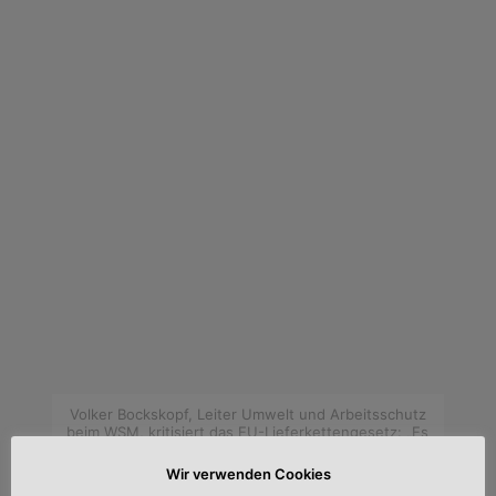
Volker Bockskopf, Leiter Umwelt und Arbeitsschutz
beim WSM, kritisiert das EU-Lieferkettengesetz: „Es
erzwingt unverhältnismäßig hohe Ressourcen“
Wir verwenden Cookies