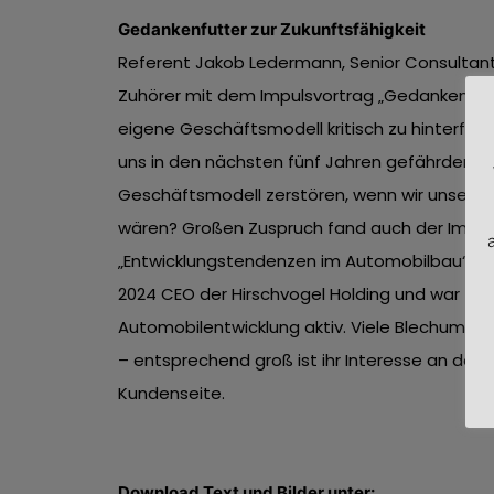
Gedankenfutter zur Zukunftsfähigkeit
Referent Jakob Ledermann, Senior Consultant 
Zuhörer mit dem Impulsvortrag „Gedankenfutte
eigene Geschäftsmodell kritisch zu hinterfra
uns in den nächsten fünf Jahren gefährden? W
Geschäftsmodell zerstören, wenn wir unser e
wären? Großen Zuspruch fand auch der Impul
„Entwicklungstendenzen im Automobilbau“ von 
2024 CEO der Hirschvogel Holding und war zuvo
Automobilentwicklung aktiv. Viele Blechumfor
– entsprechend groß ist ihr Interesse an den 
Kundenseite. Text 2.61
Download Text und Bilder unter: