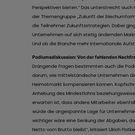
Perspektiven bieten.“ Das unterstreicht auch IB
der Themengruppe „Zukunft der blechumforme
die Teilnehmer Zukunftsstrategien. Dabei ging 
Unternehmen auf sich stetig ändernden Mark
Und ob die Branche mehr internationale Aufst
Podiumsdiskussion: Von der fehlenden Nachfr
Drängende Fragen bestimmten auch die Podium
darum, wie mittelständische Unternehmen d
Heimatmarkt kompensieren können. Kopfschme
Anhebung des Mindestlohns beziehungsweise 
erwarten ist, dass andere Mitarbeiter ebenfa
würde die angespannte Lage für Unternehmen 
wichtiger wäre eine Senkung der Abgaben, da
Netto vom Brutto bleibt“, kritisiert Ulrich Flatke