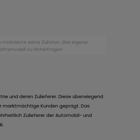
motivierte seine Zuhörer, das eigene
ftsmodell zu hinterfragen
rie und deren Zulieferer. Diese überwiegend
für marktmächtige Kunden geprägt. Das
hrheitlich Zulieferer der Automobil- und
k.