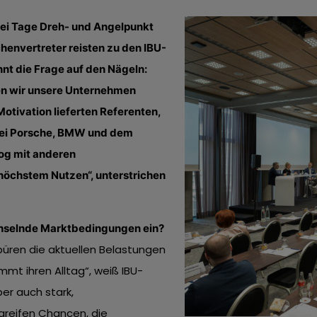
zwei Tage Dreh- und Angelpunkt
envertreter reisten zu den IBU-
nnt die Frage auf den Nägeln:
en wir unsere Unternehmen
otivation lieferten Referenten,
ei Porsche, BMW und dem
log mit anderen
höchstem Nutzen“, unterstrichen
chselnde Marktbedingungen ein?
püren die aktuellen Belastungen
mt ihren Alltag“, weiß IBU-
er auch stark,
rgreifen Chancen, die