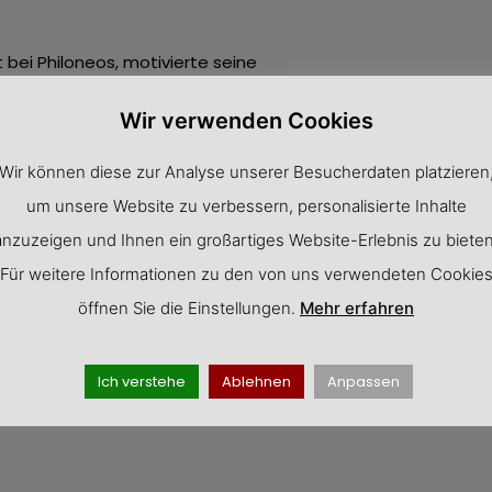
bei Philoneos, motivierte seine
Referent Matthias K
r zur Zukunftsfähigkeit“, das
Wir verwenden Cookies
gen: „Welche Faktoren könnten
ie würden wir selbst unser
Wir können diese zur Analyse unserer Besucherdaten platzieren
igener disruptiver Wettbewerber
um unsere Website zu verbessern, personalisierte Inhalte
svortrag
anzuzeigen und Ihnen ein großartiges Website-Erlebnis zu bieten
Matthias Kratzsch. Er ist seit
Für weitere Informationen zu den von uns verwendeten Cookie
r lange in der
öffnen Sie die Einstellungen.
Mehr erfahren
mer sind Automotive-Zulieferer
Trends der
Ich verstehe
Ablehnen
Anpassen
6 Z. inkl. Leerz.