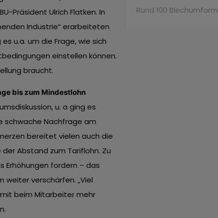
Rund 100 Blechumforme
U-Präsident Ulrich Flatken. In
nden Industrie“ erarbeiteten
es u.a. um die Frage, wie sich
tbedingungen einstellen können.
ellung braucht.
age bis zum Mindestlohn
sdiskussion, u. a ging es
ie schwache Nachfrage am
rzen bereitet vielen auch die
der Abstand zum Tariflohn. Zu
lls Erhöhungen fordern – das
weiter verschärfen. „Viel
mit beim Mitarbeiter mehr
n.