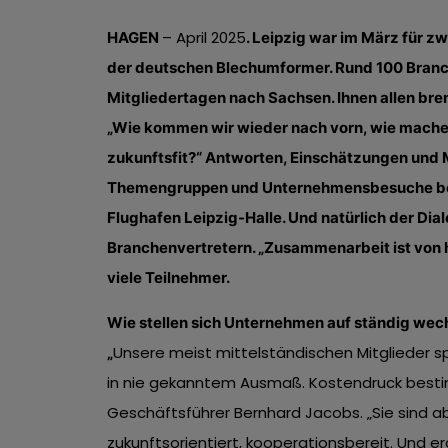
– April 2025
HAGEN
. Leipzig war im März für 
der deutschen Blechumformer. Rund 100 Branch
Mitgliedertagen nach Sachsen. Ihnen allen bre
„Wie kommen wir wieder nach vorn, wie mach
zukunftsfit?“ Antworten, Einschätzungen und M
Themengruppen und Unternehmensbesuche b
Flughafen Leipzig-Halle. Und natürlich der Dia
Branchenvertretern. „Zusammenarbeit ist von 
viele Teilnehmer.
Wie stellen sich Unternehmen auf ständig we
Unsere meist mittelständischen Mitglieder s
„
in nie gekanntem Ausmaß. Kostendruck bestim
Geschäftsführer Bernhard Jacobs. „Sie sind ab
zukunftsorientiert, kooperationsbereit. Und e