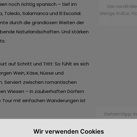
nien noch richtig spanisch – tief im
Die nordital
 Toledo, Salamanca und El Escorial.
Menge Kultur, Fl
ante durch die grandiosen Weiten der
bende Naturlandschaften. Und stärken
ts.
 auf Schritt und Tritt: So fühlt es sich
 sorgen Wein, Käse, Nüsse und
. Serviert zwischen romantischen
nden Wiesen – in zauberhaften Dörfern
ge Tour mit einfachen Wanderungen ist
Geheimtipp: In
„Chinkali“
Wir verwenden Cookies
Wikinger Reisen hat dort eine 13-tägige