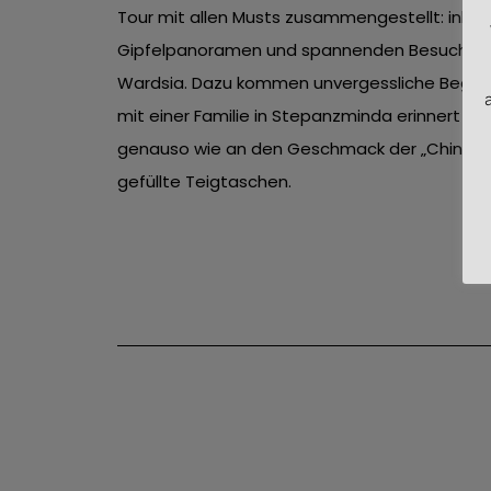
Tour mit allen Musts zusammengestellt: inkl
Gipfelpanoramen und spannenden Besuchen i
Wardsia. Dazu kommen unvergessliche Bege
mit einer Familie in Stepanzminda erinnert ma
genauso wie an den Geschmack der „Chinkali“ 
gefüllte Teigtaschen. Text 2