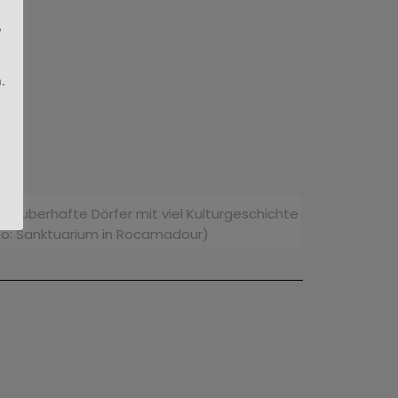
,
.
s
zauberhafte Dörfer mit viel Kulturgeschichte
to: Sanktuarium in Rocamadour)