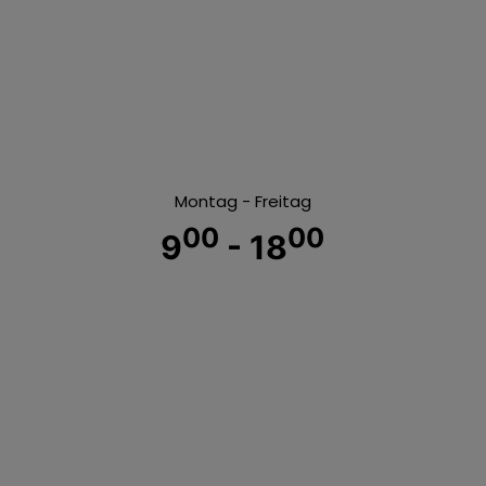
Montag - Freitag
00
00
9
- 18