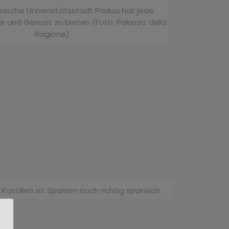
ienische Universitätsstadt Padua hat jede
air und Genuss zu bieten (Foto: Palazzo della
Ragione)
 Kastilien ist Spanien noch richtig spanisch