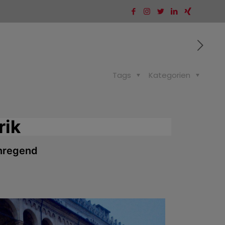
Tags
Kategorien
rik
anregend