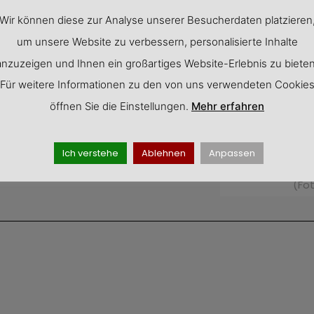
usive Wanderungen vor kaukasischen
Wir können diese zur Analyse unserer Besucherdaten platzieren
n den Höhlenstädten Uplisziche und
um unsere Website zu verbessern, personalisierte Inhalte
gnungen: An das gemeinsame Kochen
anzuzeigen und Ihnen ein großartiges Website-Erlebnis zu bieten
n sich noch nach vielen Jahren –
Für weitere Informationen zu den von uns verwendeten Cookie
– superleckere mit Fleisch oder Quark
öffnen Sie die Einstellungen.
Mehr erfahren
.459 Z. inkl. Leerz.
Ich verstehe
Ablehnen
Anpassen
Im Quercy warten 
(Fo