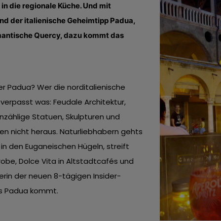
 in die regionale Küche. Und mit
nd der italienische Geheimtipp Padua,
romantische Quercy, dazu kommt das
er Padua? Wer die norditalienische
, verpasst was: Feudale Architektur,
unzählige Statuen, Skulpturen und
n nicht heraus. Naturliebhabern gehts
in den Euganeischen Hügeln, streift
obe, Dolce Vita in Altstadtcafés und
terin der neuen 8-tägigen Insider-
aus Padua kommt.