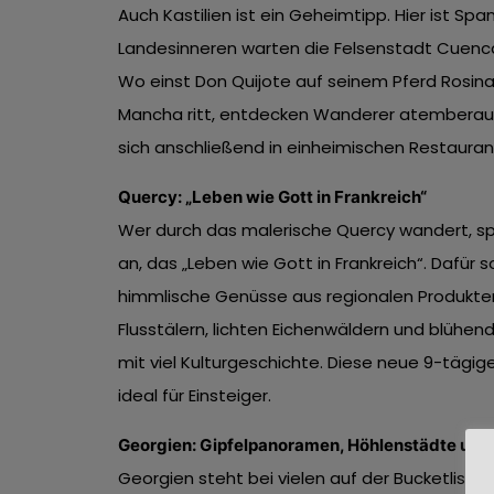
Auch Kastilien ist ein Geheimtipp. Hier ist Spa
Landesinneren warten die Felsenstadt Cuenca,
Wo einst Don Quijote auf seinem Pferd Rosin
Mancha ritt, entdecken Wanderer atemberau
sich anschließend in einheimischen Restauran
Quercy: „Leben wie Gott in Frankreich“
Wer durch das malerische Quercy wandert, spürt
an, das „Leben wie Gott in Frankreich“. Dafür
himmlische Genüsse aus regionalen Produkten
Flusstälern, lichten Eichenwäldern und blühe
mit viel Kulturgeschichte. Diese neue 9-tägi
ideal für Einsteiger.
Georgien: Gipfelpanoramen, Höhlenstädte und 
Georgien steht bei vielen auf der Bucketlist. 