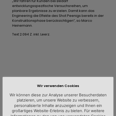
„Wir fahren für Kunden bei Bedarf
entwicklungsspezifische Versuchsreihen, um
planbare Ergebnisse zu erzielen. Damit kann das
Engineering die Effekte des Shot Peenigs bereits in der
Konstruktionsphase berücksichtigen“, so Marco
Heinemann.
Text 2.094 Z. inkl. Leerz.
Wir verwenden Cookies
Wir können diese zur Analyse unserer Besucherdaten
platzieren, um unsere Website zu verbessern,
personalisierte Inhalte anzuzeigen und Ihnen ein
großartiges Website-Erlebnis zu bieten. Für weitere