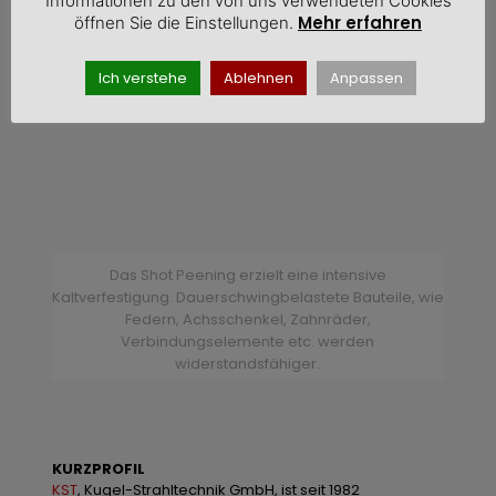
Informationen zu den von uns verwendeten Cookies
Mehr erfahren
öffnen Sie die Einstellungen.
Ich verstehe
Ablehnen
Anpassen
Das Shot Peening erzielt eine intensive
Kaltverfestigung. Dauerschwingbelastete Bauteile, wie
Federn, Achsschenkel, Zahnräder,
Verbindungselemente etc. werden
widerstandsfähiger.
KURZPROFIL
KST
, Kugel-Strahltechnik GmbH, ist seit 1982