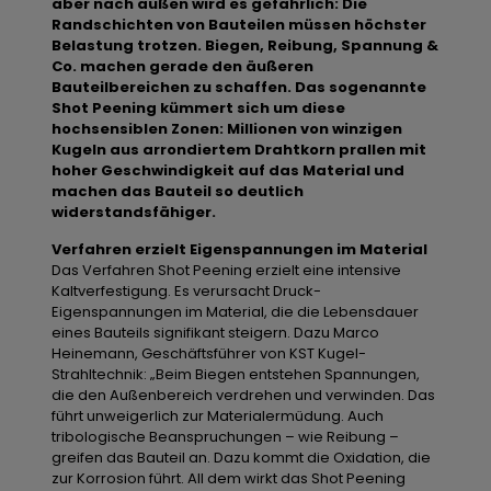
aber nach außen wird es gefährlich: Die
Randschichten von Bauteilen müssen höchster
Belastung trotzen. Biegen, Reibung, Spannung &
Co. machen gerade den äußeren
Bauteilbereichen zu schaffen. Das sogenannte
Shot Peening kümmert sich um diese
hochsensiblen Zonen:
Millionen von winzigen
Kugeln aus arrondiertem Drahtkorn prallen mit
hoher Geschwindigkeit auf das Material und
machen das Bauteil so deutlich
widerstandsfähiger.
Verfahren erzielt Eigenspannungen im Material
Das Verfahren Shot Peening erzielt eine intensive
Kaltverfestigung. Es verursacht Druck-
Eigenspannungen im Material, die die Lebensdauer
eines Bauteils signifikant steigern. Dazu Marco
Heinemann, Geschäftsführer von KST Kugel-
Strahltechnik: „Beim Biegen entstehen Spannungen,
die den Außenbereich verdrehen und verwinden. Das
führt unweigerlich zur Materialermüdung. Auch
tribologische Beanspruchungen – wie Reibung –
greifen das Bauteil an. Dazu kommt die Oxidation, die
zur Korrosion führt. All dem wirkt das Shot Peening