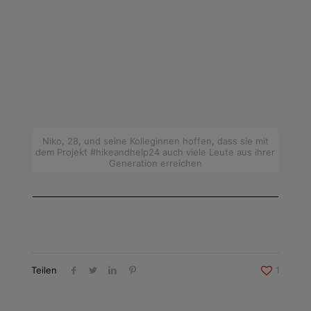
Niko, 28, und seine Kolleginnen hoffen, dass sie mit
dem Projekt #hikeandhelp24 auch viele Leute aus ihrer
Generation erreichen
Teilen
1