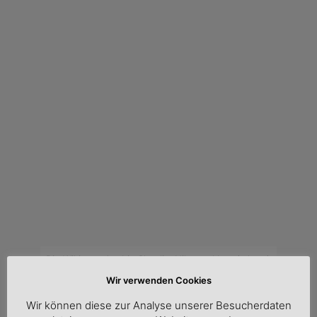
Die Wikinger-Azubis Claudia, Niko und Lou (v.l.n.r.)
organisieren den Wandermarathon 2024 am 3.
Wir verwenden Cookies
Oktober
Wir können diese zur Analyse unserer Besucherdaten